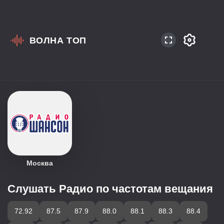
ВОЛНА ТОП
Радиостанции на
частоте 103.0 FM
Москва
Слушать Радио по частотам вещания
72.92
87.5
87.9
88.0
88.1
88.3
88.4