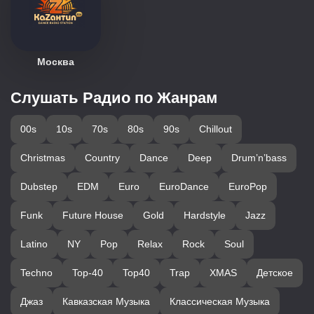
Москва
Слушать Радио по Жанрам
00s
10s
70s
80s
90s
Chillout
Christmas
Country
Dance
Deep
Drum’n’bass
Dubstep
EDM
Euro
EuroDance
EuroPop
Funk
Future House
Gold
Hardstyle
Jazz
Latino
NY
Pop
Relax
Rock
Soul
Techno
Top-40
Top40
Trap
XMAS
Детское
Джаз
Кавказская Музыка
Классическая Музыка