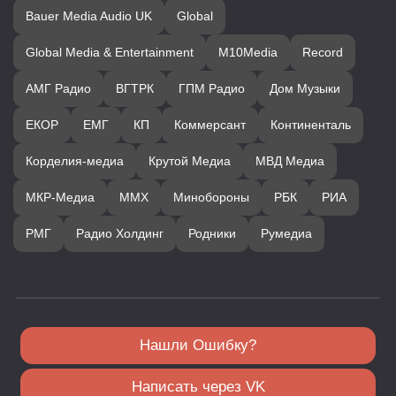
Bauer Media Audio UK
Global
Global Media & Entertainment
M10Media
Record
АМГ Радио
ВГТРК
ГПМ Радио
Дом Музыки
ЕКОР
ЕМГ
КП
Коммерсант
Континенталь
Корделия-медиа
Крутой Медиа
МВД Медиа
МКР-Медиа
ММХ
Минобороны
РБК
РИА
РМГ
Радио Холдинг
Родники
Румедиа
Нашли Ошибку?
Написать через VK