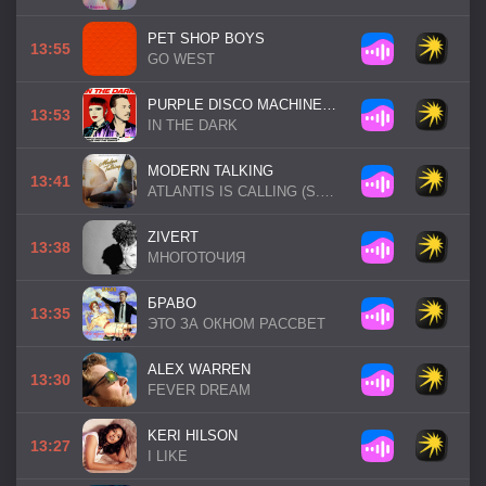
PET SHOP BOYS
13:55
GO WEST
PURPLE DISCO MACHINE / SOPHIE / THE GIANTS
13:53
IN THE DARK
MODERN TALKING
13:41
ATLANTIS IS CALLING (S.O.S. FOR LOVE)
ZIVERT
13:38
МНОГОТОЧИЯ
БРАВО
13:35
ЭТО ЗА ОКНОМ РАССВЕТ
ALEX WARREN
13:30
FEVER DREAM
KERI HILSON
13:27
I LIKE