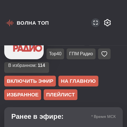
ВОЛНА ТОП
Россия
Москва
90.3
Русская Музыка
Pop
Top40
ГПМ Радио
В избранном:
114
ВКЛЮЧИТЬ ЭФИР
НА ГЛАВНУЮ
ИЗБРАННОЕ
ПЛЕЙЛИСТ
Ранее в эфире:
* Время МСК