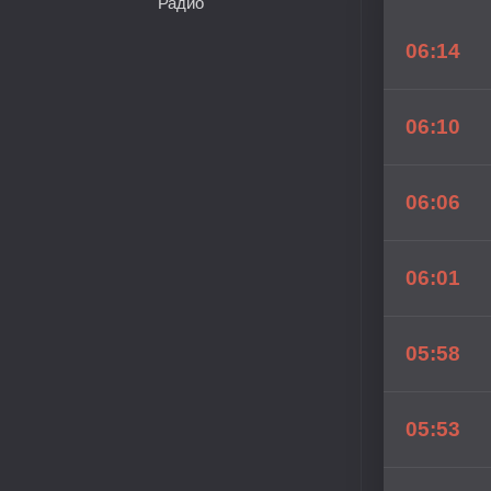
Радио
06:14
06:10
06:06
06:01
05:58
05:53